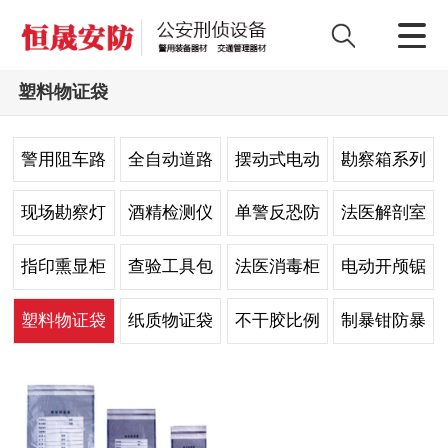
塑料物证袋
警用阻车路
全自动道路
摆动式电动
勘察箱系列
障
摩擦系数测
开颅锯
现场勘察灯
酒精检测仪
单警反恐防
法医解剖室
定仪
具照明系列
护装备
器材
指印熏显柜
查验工具包
法医消毒柜
电动开颅锯
塑料物证袋
纸质物证袋
不干胶比例
制暴钳防暴
尺
叉系列